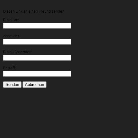
Diesen Link an einen Freund senden
E-Mail an:
Absender:
E-Mail-Absender:
Betreff:
Senden
Abbrechen