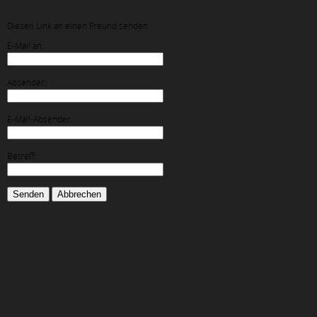
Diesen Link an einen Freund senden
E-Mail an:
Absender:
E-Mail-Absender:
Betreff:
Senden
Abbrechen