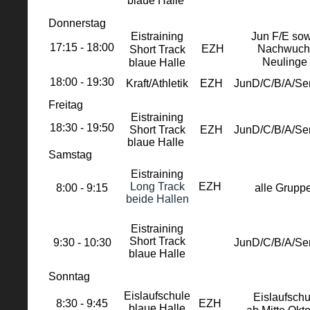
blaue Halle
Donnerstag
Eistraining
Jun F/E so
17:15 - 18:00
Short Track
EZH
Nachwuch
blaue Halle
Neulinge
18:00 - 19:30
Kraft/Athletik
EZH
JunD/C/B/A/Se
Freitag
Eistraining
18:30 - 19:50
Short Track
EZH
JunD/C/B/A/Se
blaue Halle
Samstag
Eistraining
Long Track
EZH
8:00 - 9:15
alle Grupp
beide Hallen
Eistraining
Short Track
9:30 - 10:30
JunD/C/B/A/Se
blaue Halle
Sonntag
Eislaufschule
Eislaufschu
8:30 - 9:45
EZH
blaue Halle