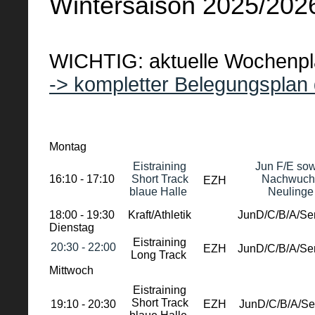
Wintersaison 2025/202
WICHTIG: aktuelle Wochenpl
-> kompletter Belegungsplan
Montag
Eistraining
Jun F/E so
16:10 - 17:10
Short Track
Nachwuch
EZH
blaue Halle
Neulinge
18:00 - 19:30
Kraft/Athletik
JunD/C/B/A/Se
Dienstag
Eistraining
20:30 - 22:00
EZH
JunD/C/B/A/Se
Long Track
Mittwoch
Eistraining
Short Track
19:10 - 20:30
EZH
JunD/C/B/A/Se