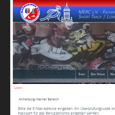
MERC e.V. - Fachsp
Short Track | Long
Start
Der Verein
Ne
Login
Anmeldung interner Bereich
Bitte die E-Mail-Adresse eingeben. Ein Überprüfungscode wi
Passwort für das Benutzerkonto eingeben werden.