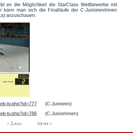
gibt es die Möglichkeit die StarClass Wettbewerbe mit
 kann man sich die Finalläufe der C-Junioren/innen
ica) anzuschauen.
/web-tv.php?id=777
(C-Junioren)
/web-tv.php?id=786
(C-Juniorinnen)
< Zurück
Weiter >