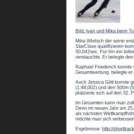
Bild: Ivan und Mika beim T
Mika Wielsch
der seine erst
StarClass qualifizieren kon
50,042sec. Für ihn ein toll
verstauchte. Er belegte den
Raphael Friederich konnte 
Gesamtwertung belegte er d
Auch Jessica Gött konnte g
(1:48,002) und den 500m (5
platzierte sich auf den 32. P
Im Gesamten kann man zufr
Denn im neuen Jahr am 25.-
als nächsten Wettkampfhöh
möchte man sich verbessert
Ergebnisse:
http://shorttr