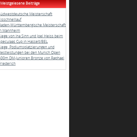
Meistgelesene Beiträge
Südwestdeutsche Meisterschaft
Eisschnelllauf
Baden-Württembergische Meisterschaft
in Mannheim
Siege von Ina Sinn und Joel Heiss beim
Speculaas Cup in Hasselt/BEL
Siege, Podiumsplatzierungen und
Bestleistungen bei den Munich Open
500m DM-Junioren Bronze von Raphael
Friederich