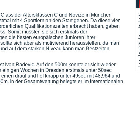
ar Class der Altersklassen C und Novize in München
mal mit 4 Sportlern an den Start gehen. Da diese vier
forderlichen Qualifikationszeiten erbracht haben, gaben
ass. Somit mussten sie sich erstmals der
gen die besten europäischen Junioren Ihrer
 sollte sich aber als motivierend herausstellen, da man
t und auf dem starken Niveau kann man Bestzeiten
t Ivan Radevic. Auf den 500m konnte er sich wieder
r einigen Wochen in Dresden erstmals unter 50sec
h einen drauf und lief knapp unter 49sec mit 48,964 und
00m. In der Gesamtwertung belegte er im internationalen