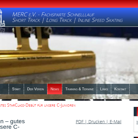
MERC e.V. - Fachsparte Schnelllauf
Short Track | Long Track | Inline Speed Skating
Start
Der Verein
News
Training & Termine
Links
Kontakt
es StarClass-Debüt für unsere C-Junioren
n – gutes
PDF
| Drucken |
E-Mail
nsere C-