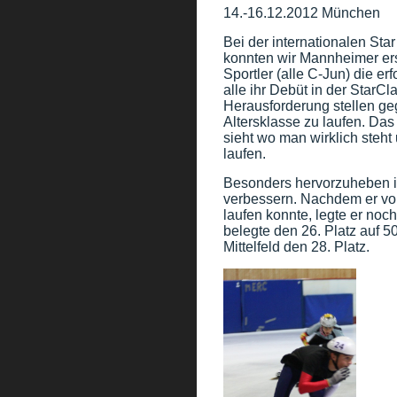
14.-16.12.2012 München
Bei der internationalen St
konnten wir Mannheimer erst
Sportler (alle C-Jun) die er
alle ihr Debüt in der StarCl
Herausforderung stellen ge
Altersklasse zu laufen. Das
sieht wo man wirklich steh
laufen.
Besonders hervorzuheben is
verbessern. Nachdem er vo
laufen konnte, legte er noc
belegte den 26. Platz auf 5
Mittelfeld den 28. Platz.