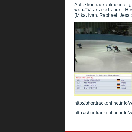
Auf Shorttrackonline.info 
web-TV anzuschauen. Hier
(Mika, Ivan, Raphael, Jess
http://shorttrackonline.info
http://shorttrackonline.info