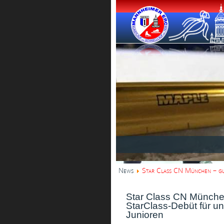
News
Star Class CN München – gut
Star Class CN Münche
StarClass-Debüt für u
Junioren