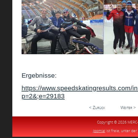
Ergebnisse:
https://www.speedskatingresults.com/i
p=2&;e=29183
< Zurück
Weiter >
Copyright © 2026 MERC-S
Joomla!
ist freie, unter der