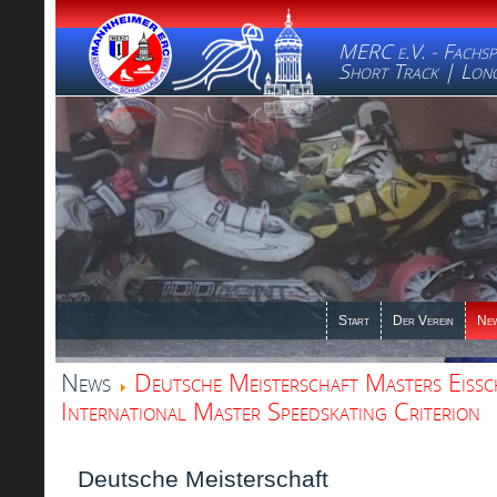
MERC e.V. - Fachsp
Short Track | Long
Start
Der Verein
Ne
News
Deutsche Meisterschaft Masters Eissc
International Master Speedskating Criterion
Deutsche Meisterschaft