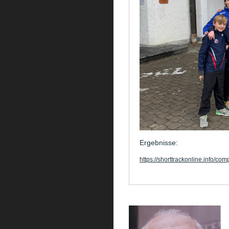
Ergebnisse:
https://shorttrackonline.info/c