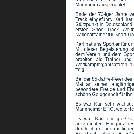
Mannheim ausgerichtet.
Ende der 70-iger Jahre wu
Track eingeführt. Karl h
Stützpunkt in Deutschland 
ersten Short Track Welt
Nationaltrainer für Short Tr
Karl hat uns Sportler für u
Mit dieser Begeisterung s
dem Verein und dem Sport t
arbeiten als Trainer und 
Wettkampforganisatoren bi
tätig.
Bei der 85-Jahre-Feier des
Mal an seiner langjähri
besondere Freude und Ehre
schöne Gelegenheit für ihn 
Es war Karl sehr wichtig,
Mannheimer ERC, weiter le
Es war Karl ein großes
auszurichten.. Ein ganz be
durch ihren unermütlichen
Eisschnelllauf sein „Baby“ 