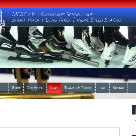
MERC e.V. - Fachsparte Schnelllauf
Short Track | Long Track | Inline Speed Skating
Start
Der Verein
News
Training & Termine
Links
Kontakt