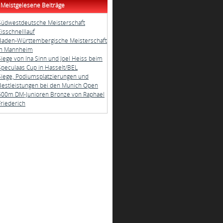
Meistgelesene Beiträge
Südwestdeutsche Meisterschaft
Eisschnelllauf
Baden-Württembergische Meisterschaft
in Mannheim
Siege von Ina Sinn und Joel Heiss beim
Speculaas Cup in Hasselt/BEL
Siege, Podiumsplatzierungen und
Bestleistungen bei den Munich Open
500m DM-Junioren Bronze von Raphael
Friederich