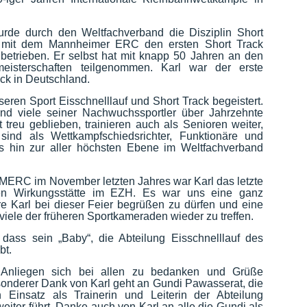
rde durch den Weltfachverband die Disziplin Short
at mit dem Mannheimer ERC den ersten Short Track
betrieben. Er selbst hat mit knapp 50 Jahren an den
meisterschaften teilgenommen. Karl war der erste
ack in Deutschland.
nseren Sport Eisschnelllauf und Short Track begeistert.
ind viele seiner Nachwuchssportler über Jahrzehnte
reu geblieben, trainieren auch als Senioren weiter,
sind als Wettkampfschiedsrichter, Funktionäre und
s hin zur aller höchsten Ebene im Weltfachverband
 MERC im November letzten Jahres war Karl das letzte
gen Wirkungsstätte im EZH. Es war uns eine ganz
 Karl bei dieser Feier begrüßen zu dürfen und eine
viele der früheren Sportkameraden wieder zu treffen.
 dass sein „Baby“, die Abteilung Eisschnelllauf des
bt.
 Anliegen sich bei allen zu bedanken und Grüße
sonderer Dank von Karl geht an Gundi Pawasserat, die
 Einsatz als Trainerin und Leiterin der Abteilung
weiter führt. Danke auch von Karl an alle die Gundi als