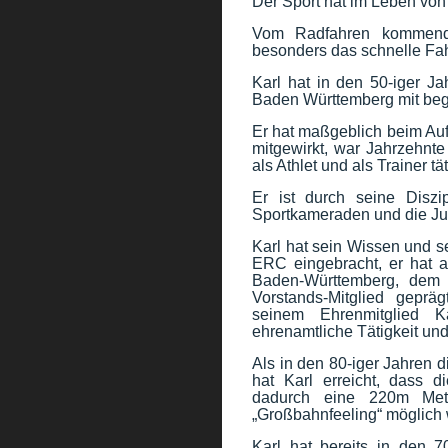
Der Sport hat im Leben vo
Vom Radfahren kommend 
besonders das schnelle Fahr
Karl hat in den 50-iger J
Baden Württemberg mit beg
Er hat maßgeblich beim Au
mitgewirkt, war Jahrzehnte
als Athlet und als Trainer tät
Er ist durch seine Diszip
Sportkameraden und die J
Karl hat sein Wissen und s
ERC eingebracht, er hat a
Baden-Württemberg, dem 
Vorstands-Mitglied geprä
seinem Ehrenmitglied K
ehrenamtliche Tätigkeit und
Als in den 80-iger Jahren 
hat Karl erreicht, dass 
dadurch eine 220m Met
„Großbahnfeeling“ möglich 
Karl hat bereits in den 7