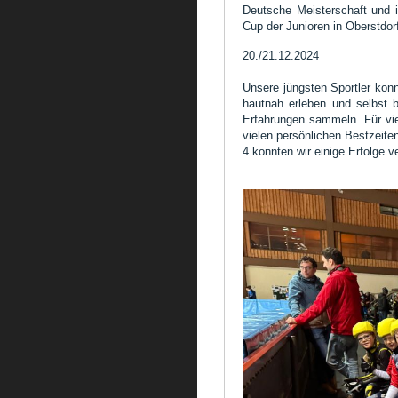
Deutsche Meisterschaft und in
Cup der Junioren in Oberstdor
20./21.12.2024
Unsere jüngsten Sportler kon
hautnah erleben und selbst 
Erfahrungen sammeln. Für vie
vielen persönlichen Bestzeite
4 konnten wir einige Erfolge 