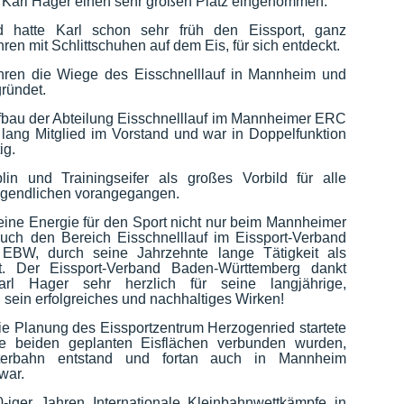
n Karl Hager einen sehr großen Platz eingenommen.
hatte Karl schon sehr früh den Eissport, ganz
en mit Schlittschuhen auf dem Eis, für sich entdeckt.
ahren die Wiege des Eisschnelllauf in Mannheim und
ründet.
fbau der Abteilung Eisschnelllauf im Mannheimer ERC
 lang Mitglied im Vorstand und war in Doppelfunktion
ig.
lin und Trainingseifer als großes Vorbild für alle
ugendlichen vorangegangen.
eine Energie für den Sport nicht nur beim Mannheimer
uch den Bereich Eisschnelllauf im Eissport-Verband
EBW, durch seine Jahrzehnte lange Tätigkeit als
gt. Der Eissport-Verband Baden-Württemberg dankt
arl Hager sehr herzlich für seine langjährige,
 sein erfolgreiches und nachhaltiges Wirken!
die Planung des Eissportzentrum Herzogenried startete
die beiden geplanten Eisflächen verbunden wurden,
erbahn entstand und fortan auch in Mannheim
war.
0-iger Jahren Internationale Kleinbahnwettkämpfe in