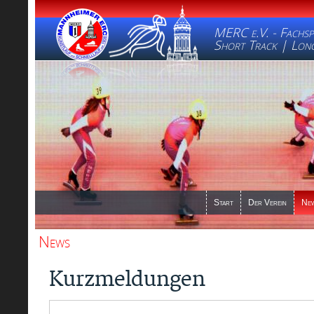
MERC e.V. - Fachsp
Short Track | Long
Start
Der Verein
Ne
News
Kurzmeldungen