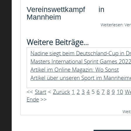
Vereinswettkampf in
Mannheim
Weiterlesen: Ve
Weitere Beiträge...
Nadine siegt beim Deutschland-Cup in D
Masters International Sprint Games 202
Artikel im Online Magazin: Wo Sonst
Artikel über unseren Sport im Mannhei
<<
Start
<
Zurück
1
2
3
4
5
6
7
8
9
10
We
Ende
>>
Weit